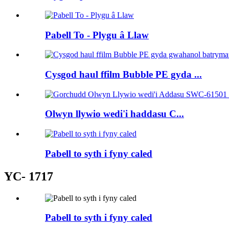
Pabell To - Plygu â Llaw
Cysgod haul ffilm Bubble PE gyda ...
Olwyn llywio wedi'i haddasu C...
Pabell to syth i fyny caled
YC- 1717
Pabell to syth i fyny caled