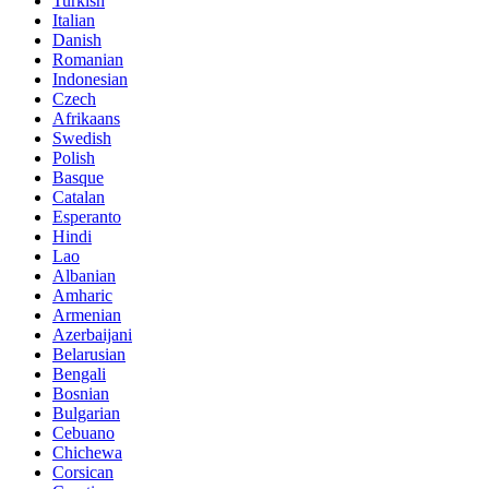
Turkish
Italian
Danish
Romanian
Indonesian
Czech
Afrikaans
Swedish
Polish
Basque
Catalan
Esperanto
Hindi
Lao
Albanian
Amharic
Armenian
Azerbaijani
Belarusian
Bengali
Bosnian
Bulgarian
Cebuano
Chichewa
Corsican