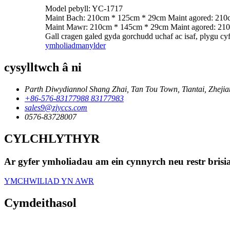
Model pebyll: YC-1717
Maint Bach: 210cm * 125cm * 29cm Maint agored: 21
Maint Mawr: 210cm * 145cm * 29cm Maint agored: 21
Gall cragen galed gyda gorchudd uchaf ac isaf, plygu cy
ymholiad
manylder
cysylltwch â ni
Parth Diwydiannol Shang Zhai, Tan Tou Town, Tiantai, Zhejia
+86-576-83177988 83177983
sales9@zjyccs.com
0576-83728007
CYLCHLYTHYR
Ar gyfer ymholiadau am ein cynnyrch neu restr brisia
YMCHWILIAD YN AWR
Cymdeithasol