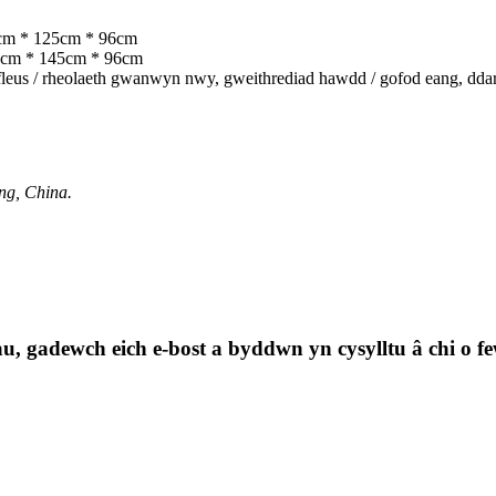
0cm * 125cm * 96cm
0cm * 145cm * 96cm
fleus / rheolaeth gwanwyn nwy, gweithrediad hawdd / gofod eang, ddarp
ng, China.
u, gadewch eich e-bost a byddwn yn cysylltu â chi o f