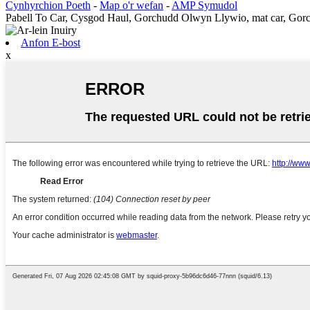
Cynhyrchion Poeth
-
Map o'r wefan
-
AMP Symudol
Pabell To Car, Cysgod Haul, Gorchudd Olwyn Llywio, mat car, Gor
Anfon E-bost
x