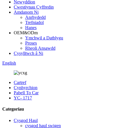
Newyddion
Cwestiynau Cyffredin
Amdanom Ni
Anrhydedd
Trefniadol
Hanes
OEM&ODm
Ymchwil a Datblygu
Proses
Rheoli Ansawdd
Cysylltwch â Ni
English
Cartref
Cynhyrchion
Pabell To Car
YC- 1717
Categorïau
Cysgod Haul
cysgod haul swigen