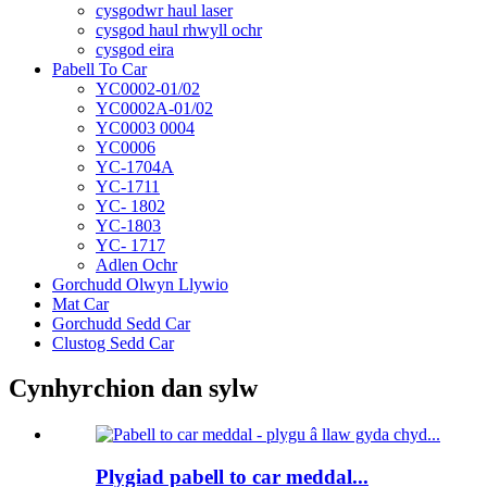
cysgodwr haul laser
cysgod haul rhwyll ochr
cysgod eira
Pabell To Car
YC0002-01/02
YC0002A-01/02
YC0003 0004
YC0006
YC-1704A
YC-1711
YC- 1802
YC-1803
YC- 1717
Adlen Ochr
Gorchudd Olwyn Llywio
Mat Car
Gorchudd Sedd Car
Clustog Sedd Car
Cynhyrchion dan sylw
Plygiad pabell to car meddal...