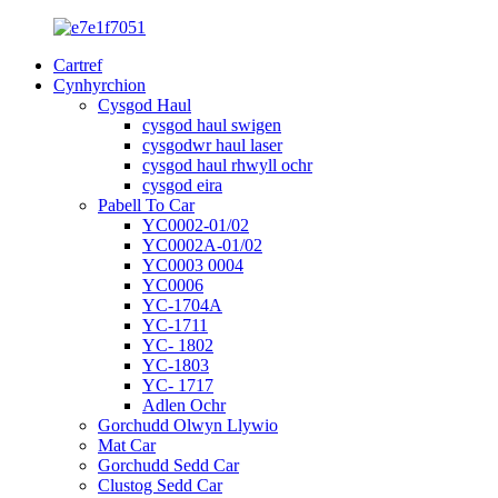
Cartref
Cynhyrchion
Cysgod Haul
cysgod haul swigen
cysgodwr haul laser
cysgod haul rhwyll ochr
cysgod eira
Pabell To Car
YC0002-01/02
YC0002A-01/02
YC0003 0004
YC0006
YC-1704A
YC-1711
YC- 1802
YC-1803
YC- 1717
Adlen Ochr
Gorchudd Olwyn Llywio
Mat Car
Gorchudd Sedd Car
Clustog Sedd Car