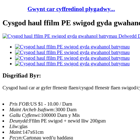
Gwynt car cyffredinol plygadwy...
Cysgod haul ffilm PE swigod gyda gwahan
Disgrifiad Byr:
Cysgod haul car ar gyfer ffenestr flaen/cysgod ffenestr flaen swigod
Pris FOB:
US $1 - 10.00 / Darn
Maint Archeb Isafswm:
3000 Darn
Gallu Cyflenwi:
100000 Darn y Mis
Deunydd:
Ffilm PE swigod + newid lliw 200gsm
Lliw:
glas
Maint:
147x61cm
Pecyn:
Cartonau wedi'u haddasu