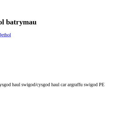
ol batrymau
/cysgod haul swigod/cysgod haul car argraffu swigod PE