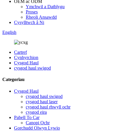
OEM ac ODM
Ymchwil a Datblygu
Proses
Rheoli Ansawdd
Cysylltwch â Ni
English
Cartref
Cynhyrchion
Cysgod Haul
cysgod haul swigod
Categorïau
Cysgod Haul
cysgod haul swigod
cysgod haul laser
cysgod haul rhwyll ochr
cysgod eira
Pabell To Car
Canopi Ochr
Gorchudd Olwyn Lywio