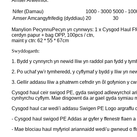
Amser Arweiniol
:
Nifer (Darnau)
1000 - 3000
5000 - 100
Amser Amcangyfrifedig (dyddiau)
20
30
Manylion PecynnuPecyn yn cynnwys: 1 x Cysgod Haul Ff
cerdyn papur + bag OPP, 100pcs / ctn,
maint y ctn: 62 * 55 * 67cm
Swyddogaeth:
1. Bydd y cynnyrch yn newid lliw yn raddol pan fydd y ty
2. Po uchaf yw'r tymheredd, y cyflymaf y bydd y lliw yn ne
3. Gellir addasu lliw a phatrwm cefndir yn ôl gofynion y c
Cysgod haul ceir swigod PE, gyda swigod adlewyrchol aria
cynhyrchu cyflym. Mae disgownt da ar gael gyda symiau 
Cysgod haul car wedi'i addasu Swigen PE Logo argraffu cys
- Cysgod haul swigod PE Addas ar gyfer y ffenestr flaen a
- Mae blociau haul myfyriol ariannaidd wedi'u gwneud o f