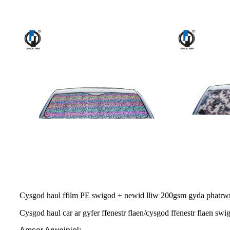
Cysgod haul ffilm PE swigod + newid lliw 200gsm gyda phatr
Cysgod haul car ar gyfer ffenestr flaen/cysgod ffenestr flaen s