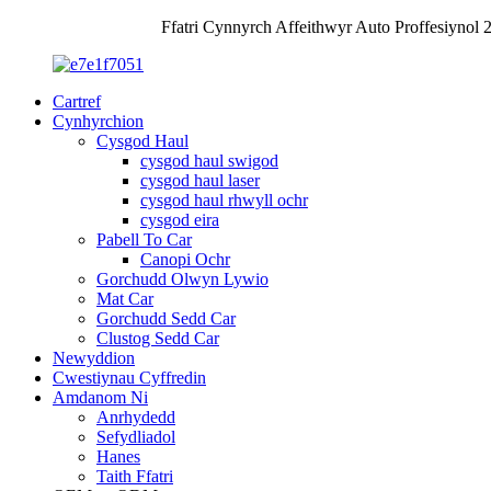
Ffatri Cynnyrch Affeithwyr Auto Proffesiynol 
Cartref
Cynhyrchion
Cysgod Haul
cysgod haul swigod
cysgod haul laser
cysgod haul rhwyll ochr
cysgod eira
Pabell To Car
Canopi Ochr
Gorchudd Olwyn Lywio
Mat Car
Gorchudd Sedd Car
Clustog Sedd Car
Newyddion
Cwestiynau Cyffredin
Amdanom Ni
Anrhydedd
Sefydliadol
Hanes
Taith Ffatri