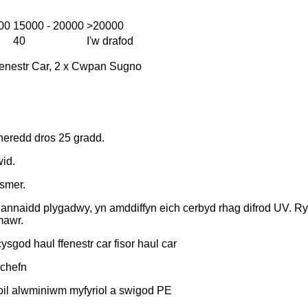
00
15000 - 20000
>20000
40
I'w drafod
enestr Car, 2 x Cwpan Sugno
mheredd dros 25 gradd.
wid.
wsmer.
nnaidd plygadwy, yn amddiffyn eich cerbyd rhag difrod UV. Ryd
mawr.
god haul ffenestr car fisor haul car
 chefn
foil alwminiwm myfyriol a swigod PE